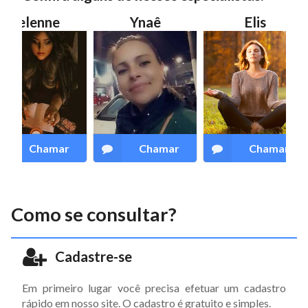
Selenne
Ynaê
Elis
T
Chamar
Chamar
Chamar
Como se consultar?
Cadastre-se
Em primeiro lugar você precisa efetuar um cadastro
rápido em nosso site. O cadastro é gratuito e simples.