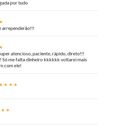
gada por tudo
e arrependerão!!!
per atencioso, paciente, rápido, direto!!!
! Só me falta dinheiro kkkkkk voltarei mais
em com ele!