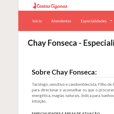
Início
Atendentes
Especialidades
Chay Fonseca - Especial
Sobre
Chay Fonseca
:
Tarólogo, sensitivo e candomblecista. Filho de 
para direcionar e aconselhar os que o procuram
energética, magias naturais, indica para banhos
intuição.
ESPECIALIDADES E ÁREAS DE ATUAÇÃO