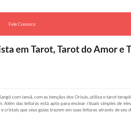
Fale Conosco
ista em Tarot, Tarot do Amor e 
Xangô com Iansã, com as bençãos dos Orixás, utiliza o tarot terapê
. Além das leituras está apto para ensinar rituais simples de ele
 e cristais que seus guias trazem em suas leituras através de seu 