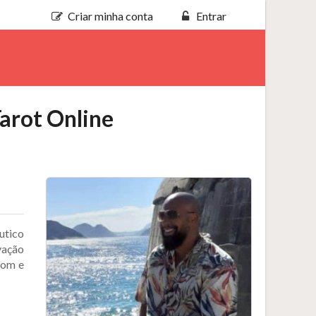
Criar minha conta
Entrar
Tarot Online
utico
vação
dom e