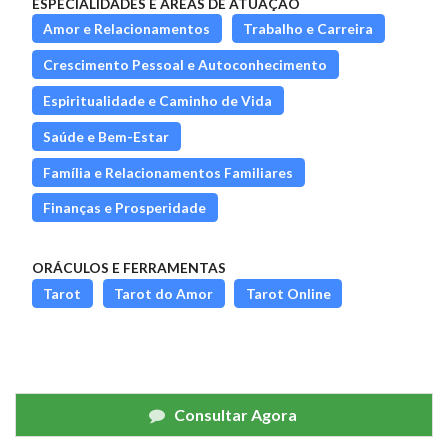
ESPECIALIDADES E ÁREAS DE ATUAÇÃO
Amor e Relacionamentos
Trabalho e Carreira
Crescimento Pessoal e Autoconhecimento
Espiritualidade e Caminho de Vida
Saúde e Bem-Estar
Família e Relacionamentos Familiares
Finanças e Prosperidade
ORÁCULOS E FERRAMENTAS
Tarot
Tarot do Amor
Tarot Online
Consultar Agora