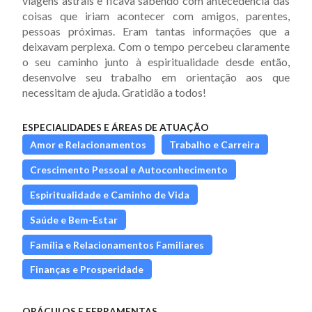
viagens astrais e ficava sabendo com antecedência das
coisas que iriam acontecer com amigos, parentes,
pessoas próximas. Eram tantas informações que a
deixavam perplexa. Com o tempo percebeu claramente
o seu caminho junto à espiritualidade desde então,
desenvolve seu trabalho em orientação aos que
necessitam de ajuda. Gratidão a todos!
ESPECIALIDADES E ÁREAS DE ATUAÇÃO
Amor e Relacionamentos
Trabalho e Carreira
Crescimento Pessoal e Autoconhecimento
Espiritualidade e Caminho de Vida
Saúde e Bem-Estar
Família e Relacionamentos Familiares
Finanças e Prosperidade
ORÁCULOS E FERRAMENTAS