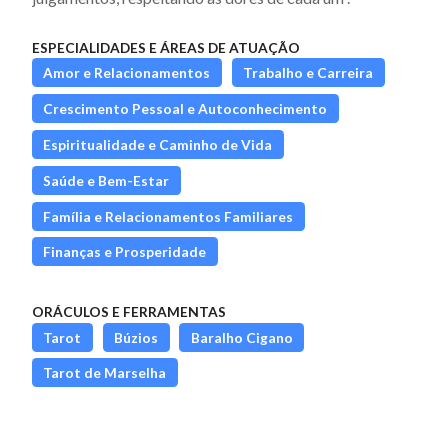
ESPECIALIDADES E ÁREAS DE ATUAÇÃO
Amor e Relacionamentos
Trabalho e Carreira
Crescimento Pessoal e Autoconhecimento
Espiritualidade e Caminho de Vida
Saúde e Bem-Estar
Família e Relacionamentos Familiares
Finanças e Prosperidade
ORÁCULOS E FERRAMENTAS
Tarot
Búzios
Baralho Cigano
Tarot de Marselha