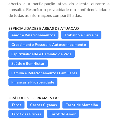
aberto e a participação ativa do cliente durante a
consulta. Respeito a privacidade e a confidencialidade
de todas as informações compartilhadas.
ESPECIALIDADES E ÁREAS DE ATUAÇÃO
Amor e Relacionamentos
Trabalho e Carreira
Crescimento Pessoal e Autoconhecimento
Espiritualidade e Caminho de Vida
Saúde e Bem-Estar
Família e Relacionamentos Familiares
Finanças e Prosperidade
ORÁCULOS E FERRAMENTAS
Tarot
Cartas Ciganas
Tarot de Marselha
Tarot das Bruxas
Tarot do Amor