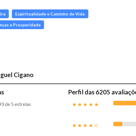
ira
Espiritualidade e Caminho de Vida
nças e Prosperidade
guel Cigano
as
Perfil das 6205 avaliaçõ
93
de 5 estrelas