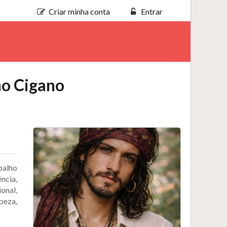
Criar minha conta
Entrar
ho Cigano
balho
ncia,
onal,
peza,