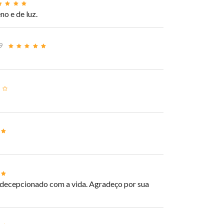
o e de luz.
9
á decepcionado com a vida. Agradeço por sua