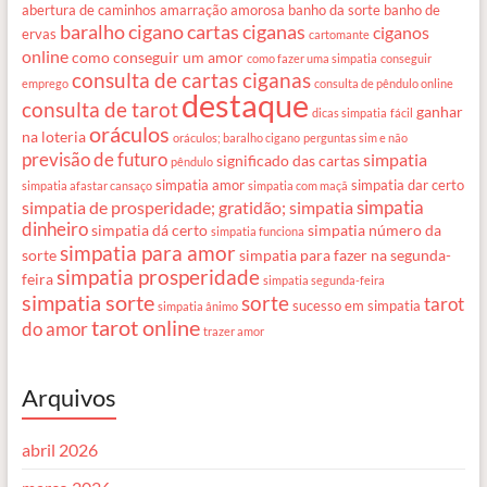
abertura de caminhos
amarração amorosa
banho da sorte
banho de
baralho cigano
cartas ciganas
ciganos
ervas
cartomante
online
como conseguir um amor
como fazer uma simpatia
conseguir
consulta de cartas ciganas
emprego
consulta de pêndulo online
destaque
consulta de tarot
ganhar
dicas simpatia
fácil
oráculos
na loteria
oráculos; baralho cigano
perguntas sim e não
previsão de futuro
simpatia
significado das cartas
pêndulo
simpatia amor
simpatia dar certo
simpatia afastar cansaço
simpatia com maçã
simpatia
simpatia de prosperidade; gratidão; simpatia
dinheiro
simpatia dá certo
simpatia número da
simpatia funciona
simpatia para amor
sorte
simpatia para fazer na segunda-
simpatia prosperidade
feira
simpatia segunda-feira
simpatia sorte
sorte
tarot
sucesso em simpatia
simpatia ânimo
tarot online
do amor
trazer amor
Arquivos
abril 2026