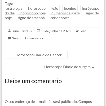
Tags:
astrologia
horóscopo
leão
leonino
horóscopo
do dia
horóscopo hoje
números da sorte
signo de
hoje
signo de amanhã
cor da sorte
Luna Cristalis
18 de junho de 2020
Leão
Nenhum Comentário
←
Horóscopo Diário de Câncer
Horóscopo Diário de Virgem
→
Deixe um comentário
O seu endereço de e-mail não será publicado.
Campos