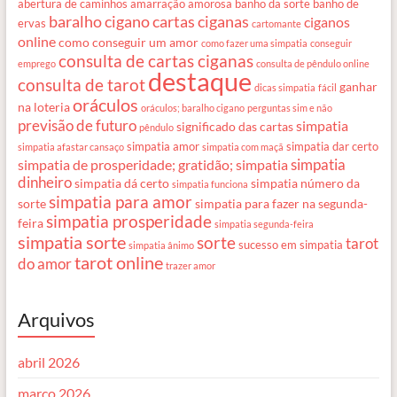
abertura de caminhos
amarração amorosa
banho da sorte
banho de
baralho cigano
cartas ciganas
ciganos
ervas
cartomante
online
como conseguir um amor
como fazer uma simpatia
conseguir
consulta de cartas ciganas
emprego
consulta de pêndulo online
destaque
consulta de tarot
ganhar
dicas simpatia
fácil
oráculos
na loteria
oráculos; baralho cigano
perguntas sim e não
previsão de futuro
simpatia
significado das cartas
pêndulo
simpatia amor
simpatia dar certo
simpatia afastar cansaço
simpatia com maçã
simpatia
simpatia de prosperidade; gratidão; simpatia
dinheiro
simpatia dá certo
simpatia número da
simpatia funciona
simpatia para amor
sorte
simpatia para fazer na segunda-
simpatia prosperidade
feira
simpatia segunda-feira
simpatia sorte
sorte
tarot
sucesso em simpatia
simpatia ânimo
tarot online
do amor
trazer amor
Arquivos
abril 2026
março 2026