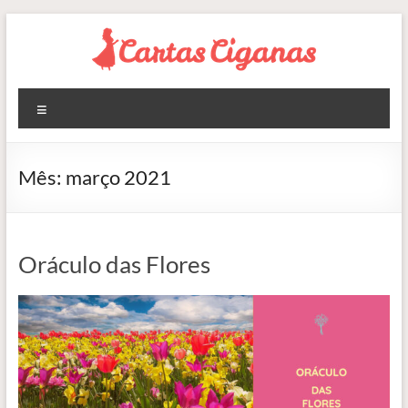
Pular
para
o
conteúdo
Blog
Menu
Cartas
Ciganas
Mês:
março 2021
Consultas
de
Tarot
Oráculo das Flores
Online