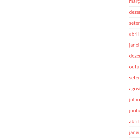
març
deze
sete
abril
jane
deze
outu
sete
agos
julh
junh
abril
jane