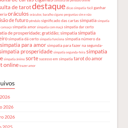
consulta de pêndulo online
destaque
ulta de tarot
ganhar
dicas simpatia
fácil
oráculos
teria
oráculos; baralho cigano
perguntas sim e não
isão de futuro
simpatia
significado das cartas
pêndulo
simpatia
simpatia amor
simpatia dar certo
r cansaço
simpatia com maçã
simpatia
tia de prosperidade; gratidão; simpatia
eiro
simpatia dá certo
simpatia número da
simpatia funciona
simpatia para amor
simpatia para fazer na segunda-
simpatia
simpatia prosperidade
simpatia segunda-feira
te
sorte
tarot do amor
sucesso em simpatia
simpatia ânimo
t online
trazer amor
uivos
 2026
o 2026
iro 2026
o 2025