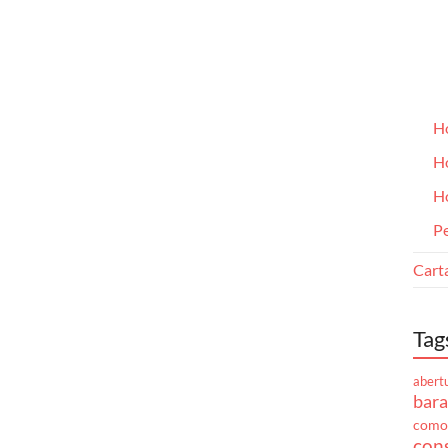
H
H
H
Pe
Cart
Tag
abert
bara
como
cons