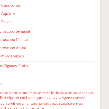
Capricórnio
Aquário
Peixes
oróscopo Semanal
oróscopo Mensal
oróscopo Anual
rfil dos Signos
as Ciganas Grátis
s
ura de caminhos
amarração amorosa
banho da sorte
banho de ervas
lho cigano
cartas ciganas
ciganos online
cartomante
 conseguir um amor
como fazer uma simpatia
conseguir emprego
ulta de cartas ciganas