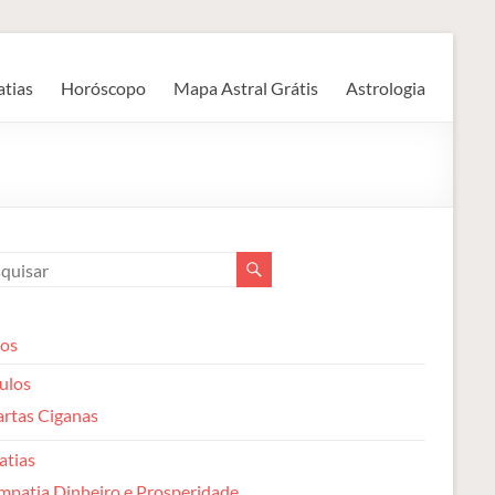
atias
Horóscopo
Mapa Astral Grátis
Astrologia
gos
ulos
rtas Ciganas
atias
mpatia Dinheiro e Prosperidade