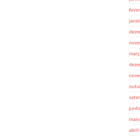
feve
jane
deze
nove
març
deze
nove
outu
sete
junh
maio
abril