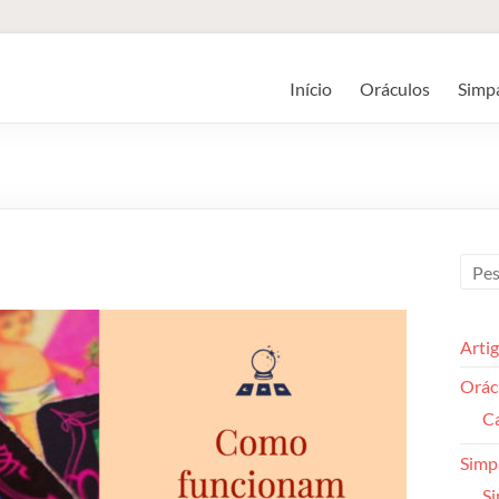
Início
Oráculos
Simp
Arti
Orác
Ca
Simp
Si