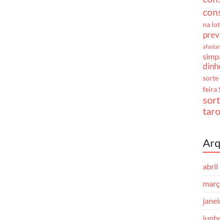
cons
na lo
prev
afasta
simpa
dinh
sorte
feira
sor
taro
Arq
abril
març
jane
junh