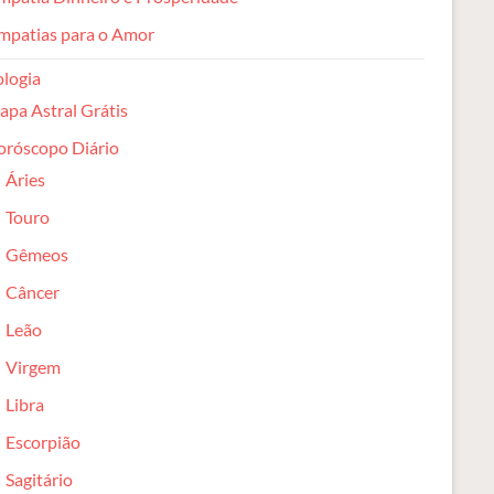
mpatias para o Amor
ologia
pa Astral Grátis
oróscopo Diário
Áries
Touro
Gêmeos
Câncer
Leão
Virgem
Libra
Escorpião
Sagitário