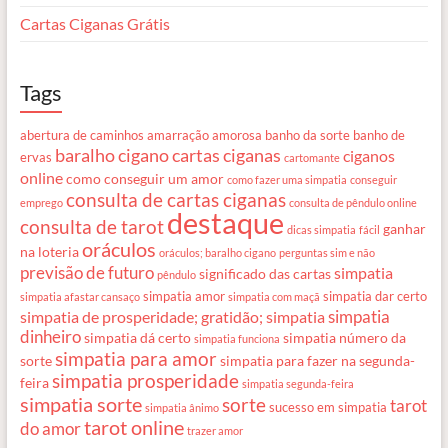
Cartas Ciganas Grátis
Tags
abertura de caminhos
amarração amorosa
banho da sorte
banho de
baralho cigano
cartas ciganas
ciganos
ervas
cartomante
online
como conseguir um amor
como fazer uma simpatia
conseguir
consulta de cartas ciganas
emprego
consulta de pêndulo online
destaque
consulta de tarot
ganhar
dicas simpatia
fácil
oráculos
na loteria
oráculos; baralho cigano
perguntas sim e não
previsão de futuro
simpatia
significado das cartas
pêndulo
simpatia amor
simpatia dar certo
simpatia afastar cansaço
simpatia com maçã
simpatia
simpatia de prosperidade; gratidão; simpatia
dinheiro
simpatia dá certo
simpatia número da
simpatia funciona
simpatia para amor
sorte
simpatia para fazer na segunda-
simpatia prosperidade
feira
simpatia segunda-feira
simpatia sorte
sorte
tarot
sucesso em simpatia
simpatia ânimo
tarot online
do amor
trazer amor