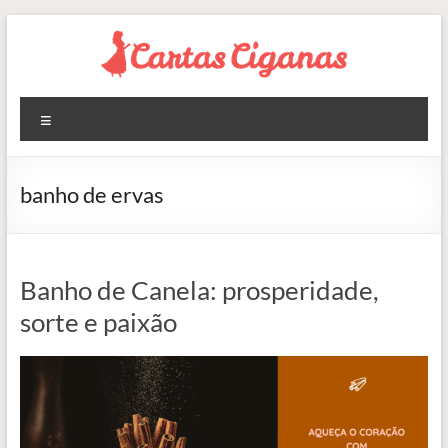
Pular
para
o
conteúdo
Blog
Menu
Cartas
Ciganas
banho de ervas
Consultas
de
Tarot
Banho de Canela: prosperidade,
Online
sorte e paixão