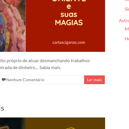
Si
Astr
Ma
H
ito próprio de atuar desmanchando trabalhos
ntrada de dinheiro… Sabia mais.
Nenhum Comentário
Ler mais
is