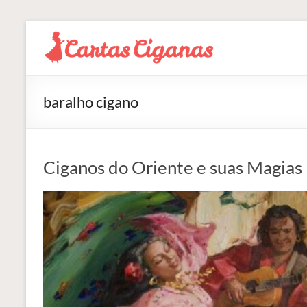
Pular
para
Blog
o
Cartas
conteúdo
Ciganas
baralho cigano
Consultas
de
Tarot
Ciganos do Oriente e suas Magias
Online