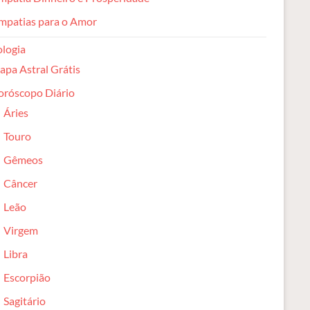
mpatias para o Amor
ologia
pa Astral Grátis
oróscopo Diário
Áries
Touro
Gêmeos
Câncer
Leão
Virgem
Libra
Escorpião
Sagitário