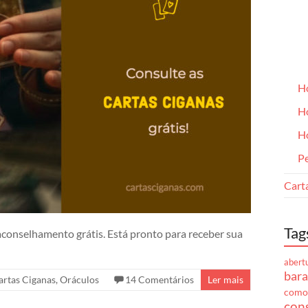
H
H
H
Pe
Cart
Tag
conselhamento grátis. Está pronto para receber sua
abert
bara
artas Ciganas
,
Oráculos
14 Comentários
Ler mais
como
cons