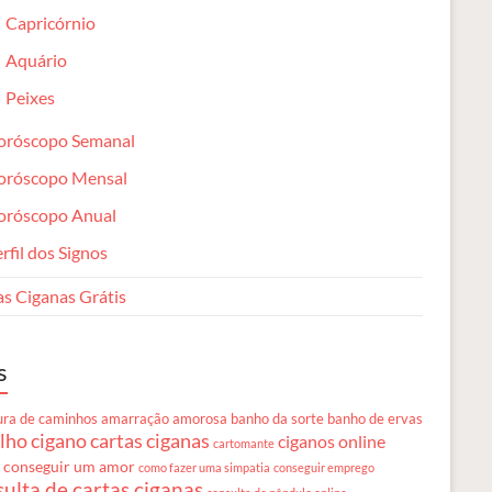
Capricórnio
Aquário
Peixes
oróscopo Semanal
oróscopo Mensal
oróscopo Anual
rfil dos Signos
as Ciganas Grátis
s
ura de caminhos
amarração amorosa
banho da sorte
banho de ervas
lho cigano
cartas ciganas
ciganos online
cartomante
 conseguir um amor
como fazer uma simpatia
conseguir emprego
ulta de cartas ciganas