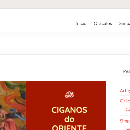
Início
Oráculos
Simp
Arti
Orác
Ca
Simp
Si