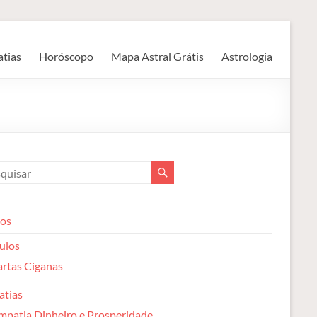
atias
Horóscopo
Mapa Astral Grátis
Astrologia
gos
ulos
rtas Ciganas
atias
mpatia Dinheiro e Prosperidade