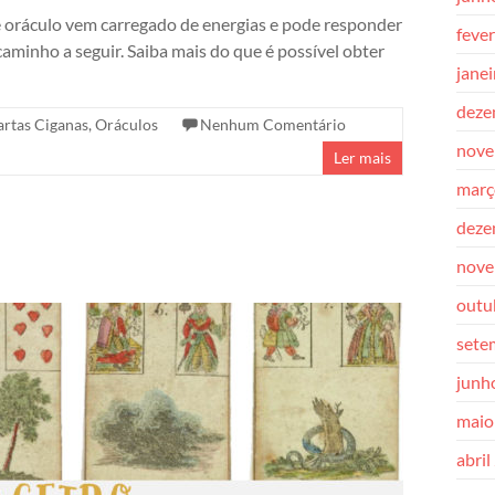
e oráculo vem carregado de energias e pode responder
feve
aminho a seguir. Saiba mais do que é possível obter
jane
deze
artas Ciganas
,
Oráculos
Nenhum Comentário
nove
Ler mais
març
deze
nove
outu
sete
junh
maio
abril