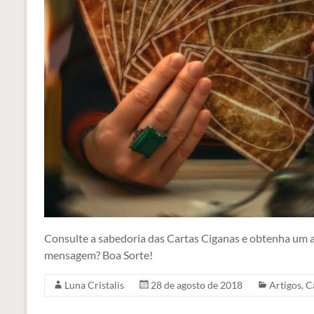
Consulte a sabedoria das Cartas Ciganas e obtenha um a
mensagem? Boa Sorte!
Luna Cristalis
28 de agosto de 2018
Artigos
,
C