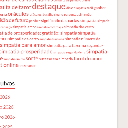
consulta de pêndulo online
destaque
ulta de tarot
ganhar
dicas simpatia
fácil
oráculos
teria
oráculos; baralho cigano
perguntas sim e não
isão de futuro
simpatia
significado das cartas
pêndulo
simpatia
simpatia amor
simpatia dar certo
r cansaço
simpatia com maçã
simpatia
tia de prosperidade; gratidão; simpatia
eiro
simpatia dá certo
simpatia número da
simpatia funciona
simpatia para amor
simpatia para fazer na segunda-
simpatia
simpatia prosperidade
simpatia segunda-feira
te
sorte
tarot do amor
sucesso em simpatia
simpatia ânimo
t online
trazer amor
uivos
 2026
o 2026
iro 2026
o 2025