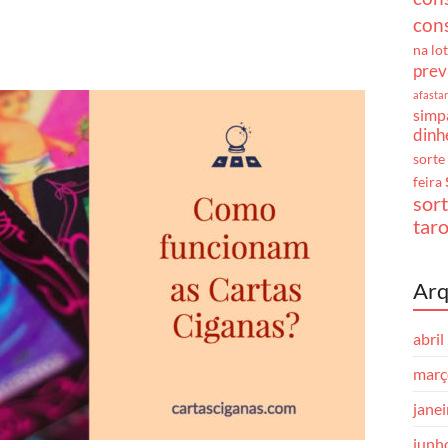
cons
na lo
prev
afasta
simpa
dinh
sorte
feira
sor
taro
Arq
abril
març
jane
junh