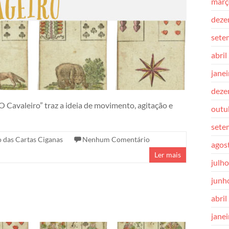
març
deze
sete
abril
jane
deze
 Cavaleiro” traz a ideia de movimento, agitação e
outu
sete
o das Cartas Ciganas
Nenhum Comentário
agos
Ler mais
julh
junh
abril
jane