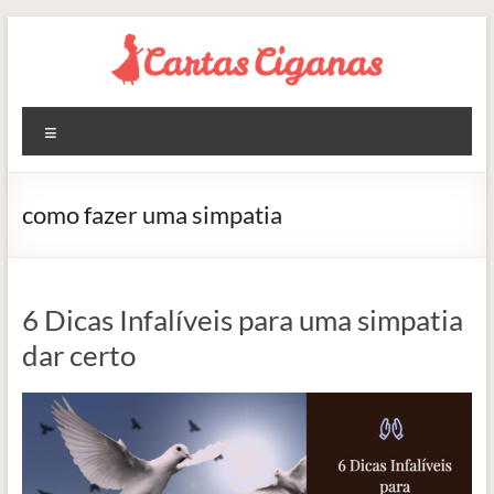
Pular
para
o
conteúdo
Blog
Menu
Cartas
Ciganas
como fazer uma simpatia
Consultas
de
Tarot
6 Dicas Infalíveis para uma simpatia
Online
dar certo