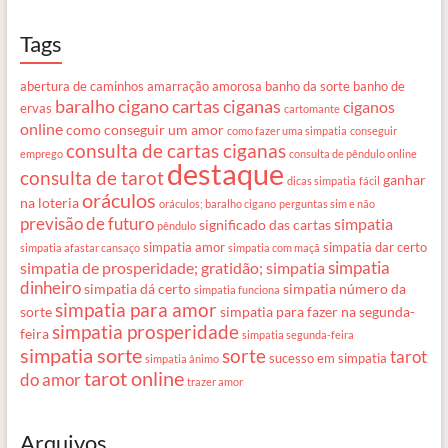
Tags
abertura de caminhos
amarração amorosa
banho da sorte
banho de
baralho cigano
cartas ciganas
ciganos
ervas
cartomante
online
como conseguir um amor
como fazer uma simpatia
conseguir
consulta de cartas ciganas
emprego
consulta de pêndulo online
destaque
consulta de tarot
ganhar
dicas simpatia
fácil
oráculos
na loteria
oráculos; baralho cigano
perguntas sim e não
previsão de futuro
simpatia
significado das cartas
pêndulo
simpatia amor
simpatia dar certo
simpatia afastar cansaço
simpatia com maçã
simpatia
simpatia de prosperidade; gratidão; simpatia
dinheiro
simpatia dá certo
simpatia número da
simpatia funciona
simpatia para amor
sorte
simpatia para fazer na segunda-
simpatia prosperidade
feira
simpatia segunda-feira
simpatia sorte
sorte
tarot
sucesso em simpatia
simpatia ânimo
tarot online
do amor
trazer amor
Arquivos