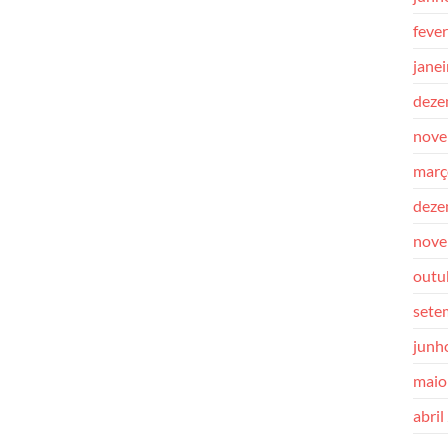
feve
jane
deze
nove
març
deze
nove
outu
sete
junh
maio
abril