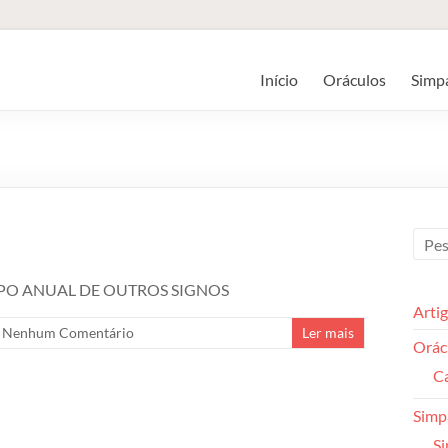
Início
Oráculos
Simp
COPO ANUAL DE OUTROS SIGNOS
Arti
Nenhum Comentário
Ler mais
Orác
Ca
Simp
Si