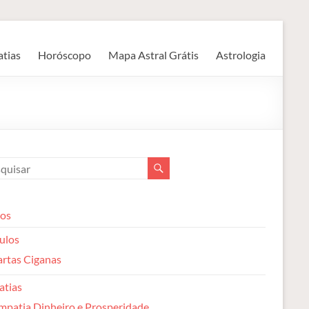
atias
Horóscopo
Mapa Astral Grátis
Astrologia
gos
ulos
rtas Ciganas
atias
mpatia Dinheiro e Prosperidade