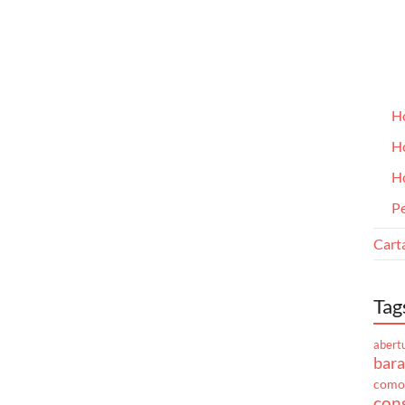
H
H
H
Pe
Cart
Tag
abert
bara
como
cons