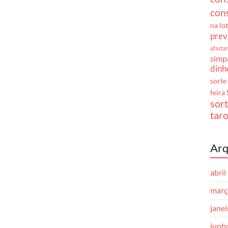
cons
na lo
prev
afasta
simpa
dinh
sorte
feira
sor
taro
Arq
abril
març
jane
junh