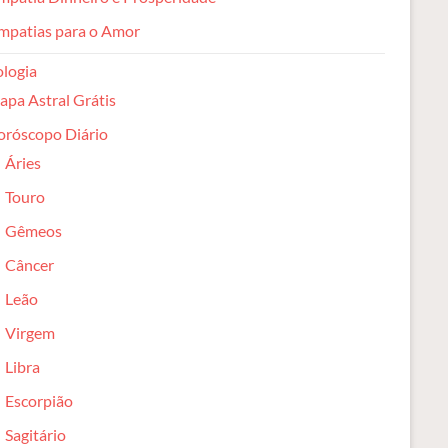
mpatias para o Amor
ologia
pa Astral Grátis
oróscopo Diário
Áries
Touro
Gêmeos
Câncer
Leão
Virgem
Libra
Escorpião
Sagitário