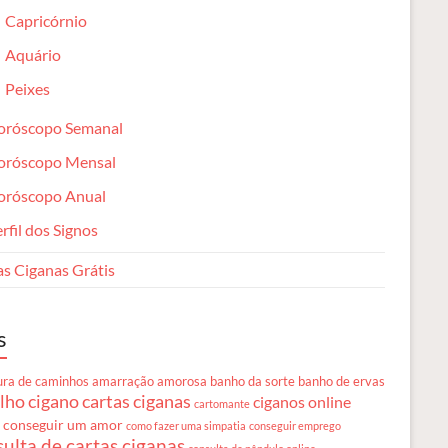
Capricórnio
Aquário
Peixes
oróscopo Semanal
oróscopo Mensal
oróscopo Anual
rfil dos Signos
as Ciganas Grátis
s
ura de caminhos
amarração amorosa
banho da sorte
banho de ervas
lho cigano
cartas ciganas
ciganos online
cartomante
 conseguir um amor
como fazer uma simpatia
conseguir emprego
ulta de cartas ciganas