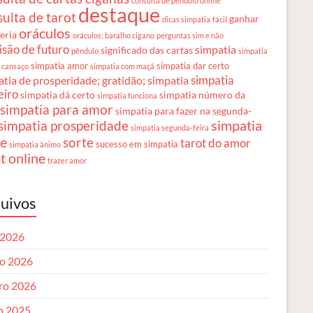
consulta de pêndulo online
destaque
ulta de tarot
ganhar
dicas simpatia
fácil
oráculos
teria
oráculos; baralho cigano
perguntas sim e não
isão de futuro
simpatia
significado das cartas
pêndulo
simpatia
simpatia amor
simpatia dar certo
r cansaço
simpatia com maçã
simpatia
tia de prosperidade; gratidão; simpatia
eiro
simpatia dá certo
simpatia número da
simpatia funciona
simpatia para amor
simpatia para fazer na segunda-
simpatia
simpatia prosperidade
simpatia segunda-feira
te
sorte
tarot do amor
sucesso em simpatia
simpatia ânimo
t online
trazer amor
uivos
 2026
o 2026
iro 2026
o 2025