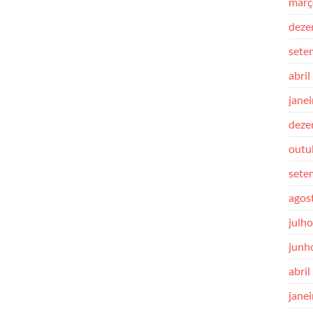
març
deze
sete
abril
jane
deze
outu
sete
agos
julh
junh
abril
jane