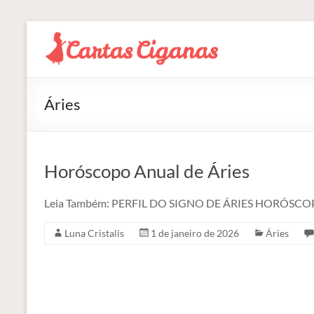
Pular
para
Blog
o
Cartas
conteúdo
Ciganas
Áries
Consultas
de
Tarot
Horóscopo Anual de Áries
Online
Leia Também: PERFIL DO SIGNO DE ÁRIES HORÓS
Luna Cristalis
1 de janeiro de 2026
Áries