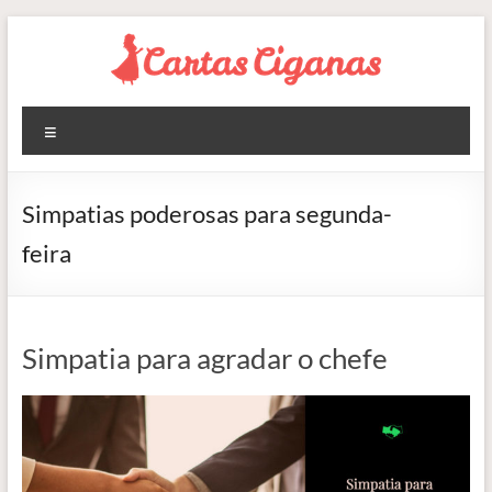
Pular
para
o
conteúdo
Blog
Menu
Cartas
Ciganas
Simpatias poderosas para segunda-
Consultas
feira
de
Tarot
Online
Simpatia para agradar o chefe