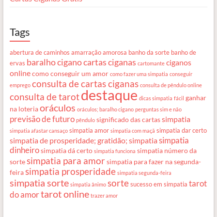
Tags
abertura de caminhos
amarração amorosa
banho da sorte
banho de
baralho cigano
cartas ciganas
ciganos
ervas
cartomante
online
como conseguir um amor
como fazer uma simpatia
conseguir
consulta de cartas ciganas
emprego
consulta de pêndulo online
destaque
consulta de tarot
ganhar
dicas simpatia
fácil
oráculos
na loteria
oráculos; baralho cigano
perguntas sim e não
previsão de futuro
simpatia
significado das cartas
pêndulo
simpatia amor
simpatia dar certo
simpatia afastar cansaço
simpatia com maçã
simpatia
simpatia de prosperidade; gratidão; simpatia
dinheiro
simpatia dá certo
simpatia número da
simpatia funciona
simpatia para amor
sorte
simpatia para fazer na segunda-
simpatia prosperidade
feira
simpatia segunda-feira
simpatia sorte
sorte
tarot
sucesso em simpatia
simpatia ânimo
tarot online
do amor
trazer amor