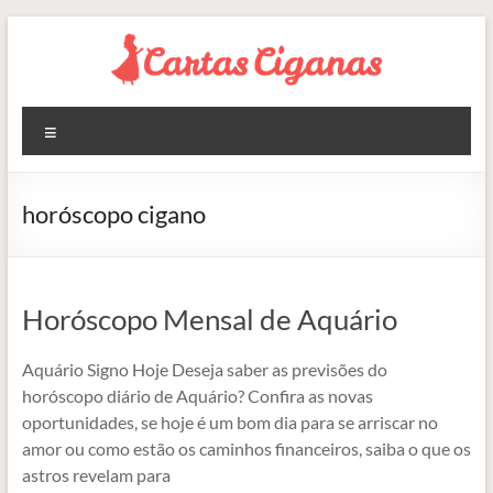
Pular
para
o
conteúdo
Blog
Menu
Cartas
Ciganas
horóscopo cigano
Consultas
de
Tarot
Horóscopo Mensal de Aquário
Online
Aquário Signo Hoje Deseja saber as previsões do
horóscopo diário de Aquário? Confira as novas
oportunidades, se hoje é um bom dia para se arriscar no
amor ou como estão os caminhos financeiros, saiba o que os
astros revelam para