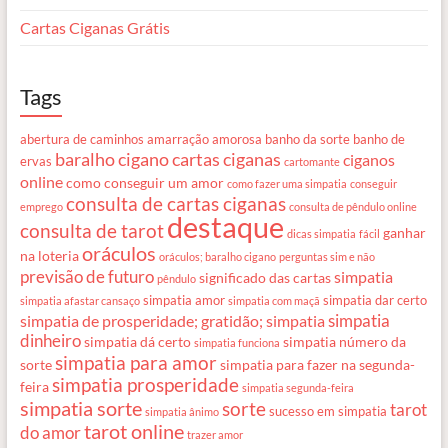
Cartas Ciganas Grátis
Tags
abertura de caminhos
amarração amorosa
banho da sorte
banho de
baralho cigano
cartas ciganas
ciganos
ervas
cartomante
online
como conseguir um amor
como fazer uma simpatia
conseguir
consulta de cartas ciganas
emprego
consulta de pêndulo online
destaque
consulta de tarot
ganhar
dicas simpatia
fácil
oráculos
na loteria
oráculos; baralho cigano
perguntas sim e não
previsão de futuro
simpatia
significado das cartas
pêndulo
simpatia amor
simpatia dar certo
simpatia afastar cansaço
simpatia com maçã
simpatia
simpatia de prosperidade; gratidão; simpatia
dinheiro
simpatia dá certo
simpatia número da
simpatia funciona
simpatia para amor
sorte
simpatia para fazer na segunda-
simpatia prosperidade
feira
simpatia segunda-feira
simpatia sorte
sorte
tarot
sucesso em simpatia
simpatia ânimo
tarot online
do amor
trazer amor