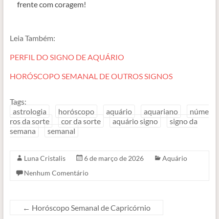
frente com coragem!
Leia Também:
PERFIL DO SIGNO DE AQUÁRIO
HORÓSCOPO SEMANAL DE OUTROS SIGNOS
Tags:
astrologia
horóscopo
aquário
aquariano
núme
ros da sorte
cor da sorte
aquário signo
signo da
semana
semanal
Luna Cristalis
6 de março de 2026
Aquário
Nenhum Comentário
←
Horóscopo Semanal de Capricórnio