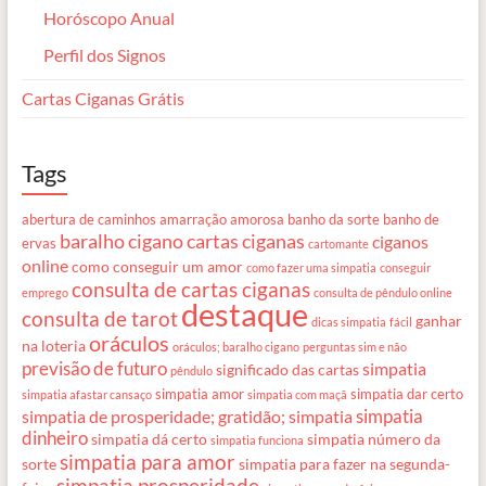
Horóscopo Anual
Perfil dos Signos
Cartas Ciganas Grátis
Tags
abertura de caminhos
amarração amorosa
banho da sorte
banho de
baralho cigano
cartas ciganas
ciganos
ervas
cartomante
online
como conseguir um amor
como fazer uma simpatia
conseguir
consulta de cartas ciganas
emprego
consulta de pêndulo online
destaque
consulta de tarot
ganhar
dicas simpatia
fácil
oráculos
na loteria
oráculos; baralho cigano
perguntas sim e não
previsão de futuro
simpatia
significado das cartas
pêndulo
simpatia amor
simpatia dar certo
simpatia afastar cansaço
simpatia com maçã
simpatia
simpatia de prosperidade; gratidão; simpatia
dinheiro
simpatia dá certo
simpatia número da
simpatia funciona
simpatia para amor
sorte
simpatia para fazer na segunda-
simpatia prosperidade