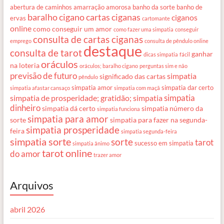
abertura de caminhos
amarração amorosa
banho da sorte
banho de
baralho cigano
cartas ciganas
ciganos
ervas
cartomante
online
como conseguir um amor
como fazer uma simpatia
conseguir
consulta de cartas ciganas
emprego
consulta de pêndulo online
destaque
consulta de tarot
ganhar
dicas simpatia
fácil
oráculos
na loteria
oráculos; baralho cigano
perguntas sim e não
previsão de futuro
simpatia
significado das cartas
pêndulo
simpatia amor
simpatia dar certo
simpatia afastar cansaço
simpatia com maçã
simpatia
simpatia de prosperidade; gratidão; simpatia
dinheiro
simpatia dá certo
simpatia número da
simpatia funciona
simpatia para amor
sorte
simpatia para fazer na segunda-
simpatia prosperidade
feira
simpatia segunda-feira
simpatia sorte
sorte
tarot
sucesso em simpatia
simpatia ânimo
tarot online
do amor
trazer amor
Arquivos
abril 2026