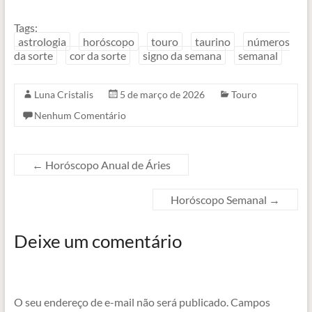
Tags:
astrologia
horóscopo
touro
taurino
números
da sorte
cor da sorte
signo da semana
semanal
Luna Cristalis
5 de março de 2026
Touro
Nenhum Comentário
←
Horóscopo Anual de Áries
Horóscopo Semanal
→
Deixe um comentário
O seu endereço de e-mail não será publicado.
Campos