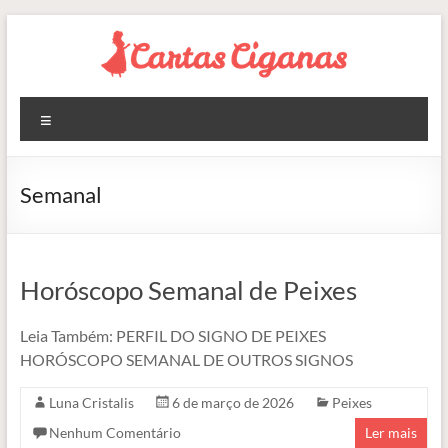
Pular
para
o
conteúdo
Blog
Menu
Cartas
Ciganas
Semanal
Consultas
de
Tarot
Horóscopo Semanal de Peixes
Online
Leia Também: PERFIL DO SIGNO DE PEIXES
HORÓSCOPO SEMANAL DE OUTROS SIGNOS
Luna Cristalis
6 de março de 2026
Peixes
Nenhum Comentário
Ler mais