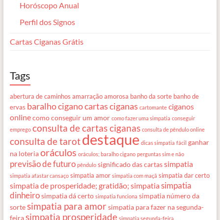
Horóscopo Anual
Perfil dos Signos
Cartas Ciganas Grátis
Tags
abertura de caminhos
amarração amorosa
banho da sorte
banho de
baralho cigano
cartas ciganas
ciganos
ervas
cartomante
online
como conseguir um amor
como fazer uma simpatia
conseguir
consulta de cartas ciganas
emprego
consulta de pêndulo online
destaque
consulta de tarot
ganhar
dicas simpatia
fácil
oráculos
na loteria
oráculos; baralho cigano
perguntas sim e não
previsão de futuro
simpatia
significado das cartas
pêndulo
simpatia amor
simpatia dar certo
simpatia afastar cansaço
simpatia com maçã
simpatia
simpatia de prosperidade; gratidão; simpatia
dinheiro
simpatia dá certo
simpatia número da
simpatia funciona
simpatia para amor
sorte
simpatia para fazer na segunda-
simpatia prosperidade
feira
simpatia segunda-feira